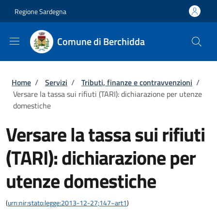
Salta al contenuto principale
Skip to footer content
Regione Sardegna
Comune di Berchidda
Briciole di pane
Home
/
Servizi
/
Tributi, finanze e contravvenzioni
/
Versare la tassa sui rifiuti (TARI): dichiarazione per utenze
domestiche
Versare la tassa sui rifiuti
(TARI): dichiarazione per
utenze domestiche
(
urn:nir:stato:legge:2013-12-27;147~art1
)