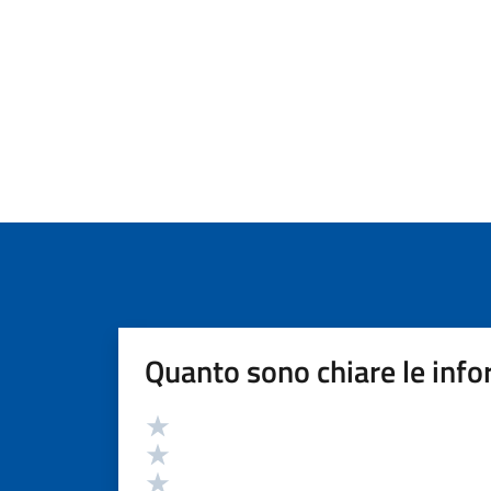
Quanto sono chiare le info
Valutazione
Valuta 5 stelle su 5
Valuta 4 stelle su 5
Valuta 3 stelle su 5