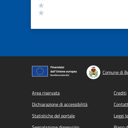
Valuta 2 stelle su 5
Valuta 1 stelle su 5
Comune di B
Footer menu
Area riservata
Crediti
Dichiarazione di accessibilità
Contatt
Statistiche del portale
Leggi l
Segnalazione disservizio
Piano d