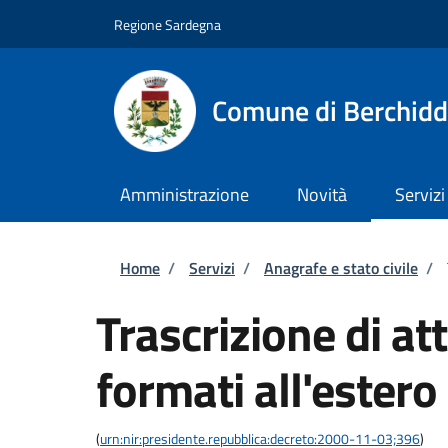
Salta al contenuto principale
Skip to footer content
Regione Sardegna
Comune di Berchid
Amministrazione
Novità
Servizi
Briciole di pane
Home
/
Servizi
/
Anagrafe e stato civile
/
Trascrizione di atti
formati all'estero
(
urn:nir:presidente.repubblica:decreto:2000-11-03;396
)