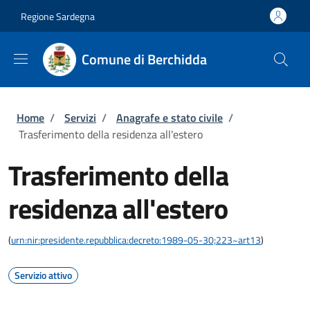
Salta al contenuto principale
Skip to footer content
Regione Sardegna
Comune di Berchidda
Briciole di pane
Home
/
Servizi
/
Anagrafe e stato civile
/
Trasferimento della residenza all'estero
Trasferimento della
residenza all'estero
(
urn:nir:presidente.repubblica:decreto:1989-05-30;223~art13
)
Servizio attivo