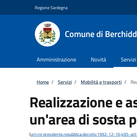
Salta al contenuto principale
Skip to footer content
Regione Sardegna
Comune di Berchid
Amministrazione
Novità
Servizi
Briciole di pane
Home
/
Servizi
/
Mobilità e trasporti
/
Rea
Realizzazione e a
un'area di sosta p
(
urn:nir:presidente.repubblica:decreto:1992-12-16;495~ar