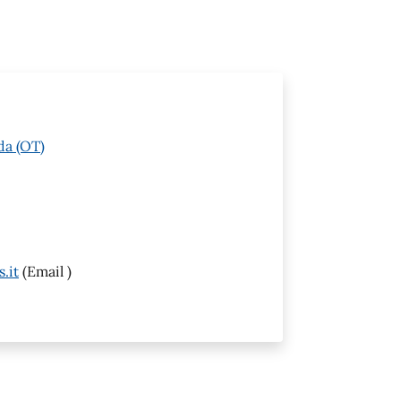
da (OT)
.it
(Email )