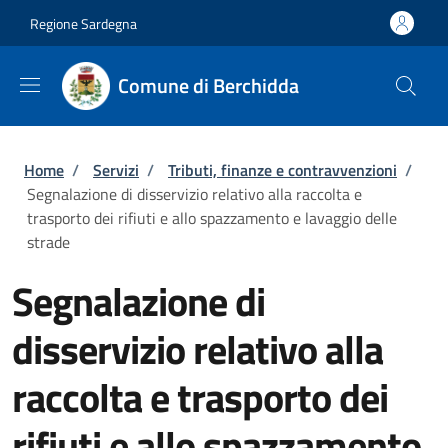
Salta al contenuto principale
Skip to footer content
Regione Sardegna
Comune di Berchidda
Briciole di pane
Home
/
Servizi
/
Tributi, finanze e contravvenzioni
/
Segnalazione di disservizio relativo alla raccolta e
trasporto dei rifiuti e allo spazzamento e lavaggio delle
strade
Segnalazione di
disservizio relativo alla
raccolta e trasporto dei
rifiuti e allo spazzamento